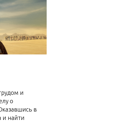
трудом и
елу о
Оказавшись в
а и найти